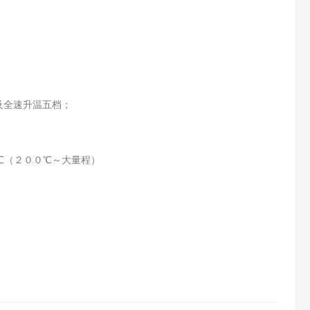
及全速升温五档；
℃（２００℃～大量程）