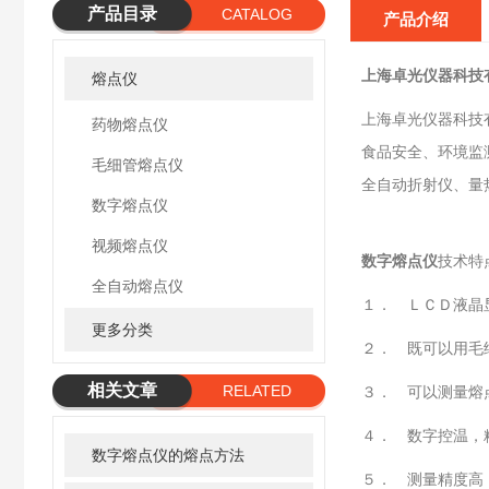
产品目录
CATALOG
产品介绍
上海卓光仪器科技
熔点仪
上海卓光仪器科技
药物熔点仪
食品安全、环境监
毛细管熔点仪
全自动折射仪、量
数字熔点仪
视频熔点仪
数字熔点仪
技术特
全自动熔点仪
１． ＬＣＤ液晶
更多分类
２． 既可以用毛
相关文章
RELATED
３． 可以测量熔
ARTICLE
４． 数字控温，
数字熔点仪的熔点方法
５． 测量精度高