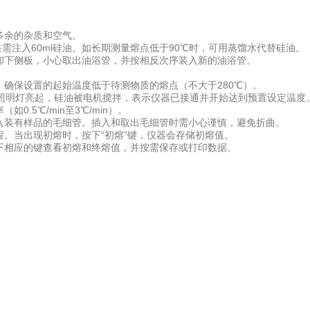
多余的杂质和空气。
共需注入60ml硅油。如长期测量熔点低于90℃时，可用蒸馏水代替硅油。
卸下侧板，小心取出油浴管，并按相反次序装入新的油浴管。
确保设置的起始温度低于待测物质的熔点（不大于280℃）。
的照明灯亮起，硅油被电机搅拌，表示仪器已接通并开始达到预置设定温度
.5℃/min至3℃/min）。
入装有样品的毛细管。插入和取出毛细管时需小心谨慎，避免折曲。
。当出现初熔时，按下“初熔”键，仪器会存储初熔值。
下相应的键查看初熔和终熔值，并按需保存或打印数据。