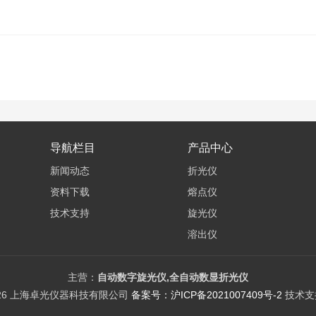
导航栏目
产品中心
新闻动态
折光仪
资料下载
熔点仪
技术支持
旋光仪
溶出仪
电位滴定仪
差示热分析仪
主营：
自动数字旋光仪,全自动数显折光仪
026 上海卓光仪器科技有限公司
备案号：沪ICP备2021007409号-2
技术支
紫外/可见分光光度计