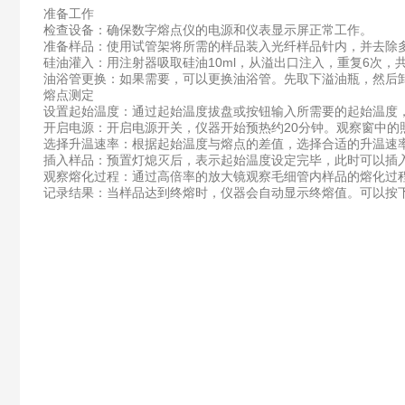
准备工作
检查设备：确保数字熔点仪的电源和仪表显示屏正常工作。
准备样品：使用试管架将所需的样品装入光纤样品针内，并去除
硅油灌入：用注射器吸取硅油10ml，从溢出口注入，重复6次，
油浴管更换：如果需要，可以更换油浴管。先取下溢油瓶，然后
熔点测定
设置起始温度：通过起始温度拔盘或按钮输入所需要的起始温度，
开启电源：开启电源开关，仪器开始预热约20分钟。观察窗中
选择升温速率：根据起始温度与熔点的差值，选择合适的升温速率（如0
插入样品：预置灯熄灭后，表示起始温度设定完毕，此时可以插
观察熔化过程：通过高倍率的放大镜观察毛细管内样品的熔化过程
记录结果：当样品达到终熔时，仪器会自动显示终熔值。可以按