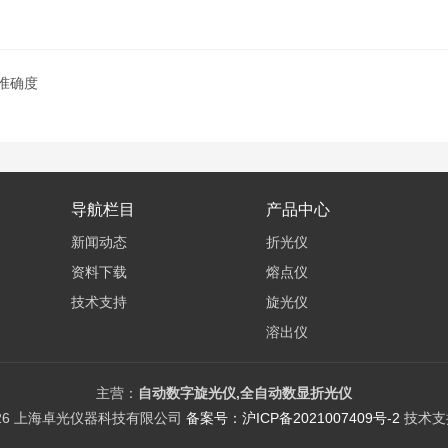
准确度
导航栏目
产品中心
新闻动态
折光仪
资料下载
熔点仪
技术支持
旋光仪
溶出仪
电位滴定仪
差示热分析仪
主营：
自动数字旋光仪,全自动数显折光仪
026 上海卓光仪器科技有限公司
备案号：沪ICP备2021007409号-2
技术支
紫外/可见分光光度计