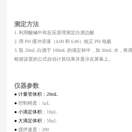
测定方法
1.
利用酸碱中和反应原理测定白酒总酸
2.
用
PH
缓冲溶液（
4.00
和
6.86
）
校正
PH
电极
3.
取
20mL
白酒于
100mL
的滴定杯中，加
30mL
水，将
根据设置的公式自动计算结果并显示在屏幕上。
仪器参数
●
计量管体积：
20mL
●
控制精度：
1μL
●
小滴定体积
：
10μL
●
大滴定体积
：
50μL
●
搅拌速度
：
200