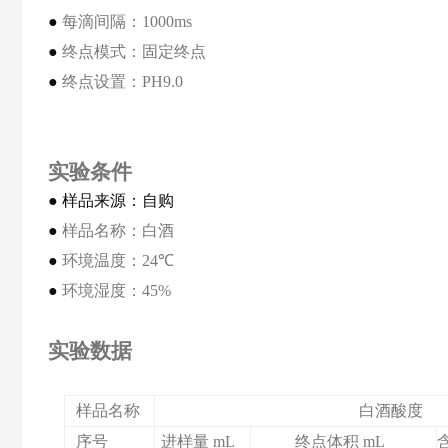
●
每滴间隔
：
1000ms
●
终点模式：固定终点
●
终点设置：
PH9.0
实验条件
●
样品来源：自购
●
样品名称
：白酒
●
环境温度
：
24
℃
●
环境湿度
：
45%
实验数据
样品名称
白酒酸度
序号
进样量
mL
终点体积
mL