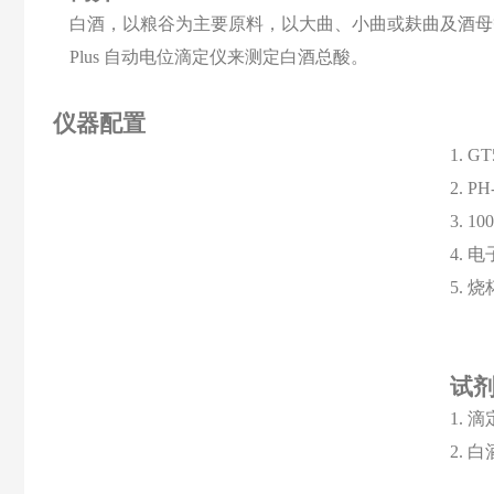
白酒，以粮谷为主要原料，以大曲、小曲或麸曲及酒母
Plus
自动电位滴定仪来测定白酒总酸。
仪器配置
1.
GT
2.
PH
3.
10
4.
电
5.
烧
试
1.
滴
2.
白