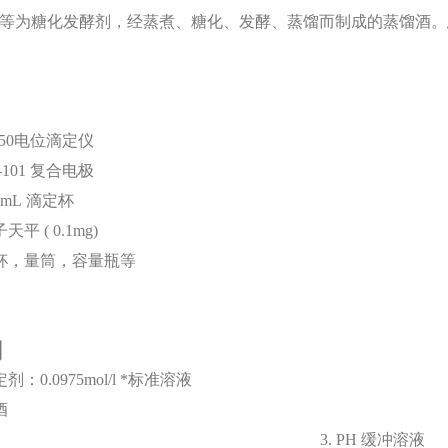
等为糖化发酵剂，经蒸煮、糖
化、发酵、蒸馏而制成的蒸馏酒。
50
电位滴定仪
-101
复合电极
0mL
滴定杯
子天平
(
0.1mg)
杯，量筒，容量瓶等
剂
定剂：
0.0975mol/l
*标准溶液
酒
3.
PH
缓冲溶液