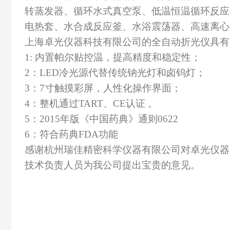
转蒸发器、循环水式真空泵、低温恒温循环反应
电热套、水合成反应釜、水浴震荡器、高速离心
上海卓光仪器科技有限公司的全自动折光仪具有
1:
内置帕尔贴控温，提高精度和稳定性；
2
：
LED
冷光源代替传统钠光灯和卤钨灯；
3
：
7
寸触摸彩屏，人性化操作界面；
4
：整机通过
TART
、
CE
认证 。
5：2
015年版《中国药典》通则
0622
6：符合药典FDA功能
感谢杭州瑞佳精密科学仪器有限公司对卓光仪器
技术负责人员为我公司提出宝贵的意见。