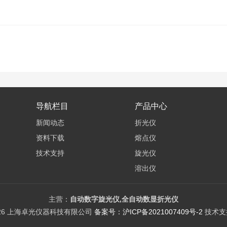
导航栏目
产品中心
新闻动态
折光仪
资料下载
熔点仪
技术支持
旋光仪
溶出仪
电位滴定仪
差示热分析仪
主营：
自动数字旋光仪,全自动数显折光仪
026 上海卓光仪器科技有限公司
备案号：沪ICP备2021007409号-2
技术支
紫外/可见分光光度计