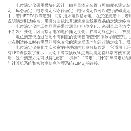
电位滴定仪采用模块化设计，由容量滴定装置（可由库仑滴定装置
定、库仑滴定、电导滴定和永停滴定；电位滴定仪可以进行酸碱滴定
中，若用EDTA作滴定剂，可以用汞电作指示电，在沉淀滴定中，
说明滴定到达终点。用微分曲线比普通滴定曲线更容易确定滴定终点
电位滴定仪的工作原理是通过测量电电位变化，来测量离子浓度。
不断发生变化，因而指示电的电位随之变化。在滴定终点附近，被测
电位滴定仪通过使用个有刻度的玻璃管(滴定管)来添加滴定剂。
些在到达终点时有明显的颜色变化的滴定反应才能进行滴定操作。后
电位滴定仪是化学实验室的种理想的容量分析仪器，它适用于环保
有LED直接数字显示，无论手滴或预设终点自动滴定都非常方便直
用，这个滴定方法可以将“加液”，“搅拌”，“滴定”，“计算”等滴
与计算机系统和实验室信息管理系统(LIMS)的连接。