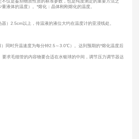
不仅是鉴别物质性质的标准参数，也是纯度测定的重要方法之
量液体的温度）。*熔化：晶体刚刚熔化的温度。
）2.5cm以上，传温液的液位大约在温度计的亚浸线处。
同时升温速度为每分钟2.5～3.0℃）。达到预期的*熔化温度后
。要求毛细管的内容物要合适在水银球的中间，调节压力调节器达