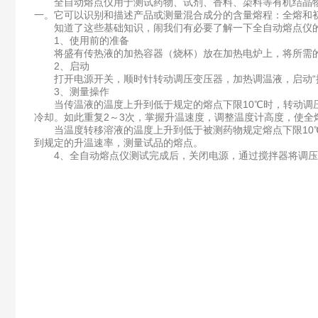
全自动熔点仪用于测试药物、试剂、香料、染料等有机结晶物
一。它可以识别和描述产品或测量混合成分的含量熔程：全熔和
知道了这些基础知识，闹我们有必要了解一下全自动熔点仪
1、使用前的准备
将盛有传热液的加热容器（烧杯）放在加热电炉上，将所需的熔
2、启动
打开电源开关，顺时针转动调压变压器，加热调温液，启动“搅
3、测量操作
当传温液的温度上升到低于规定的熔点下限10℃时，转动调压变压
冷却。如此重复2～3次，掌握升温速度，调整温度计高度，使全
当温度转移溶液的温度上升到低于被测药物规定熔点下限10℃
到规定的升温速率，测量试品的熔点。
4、全自动熔点仪测试完成后，关闭电源，通过搅拌器将调压变