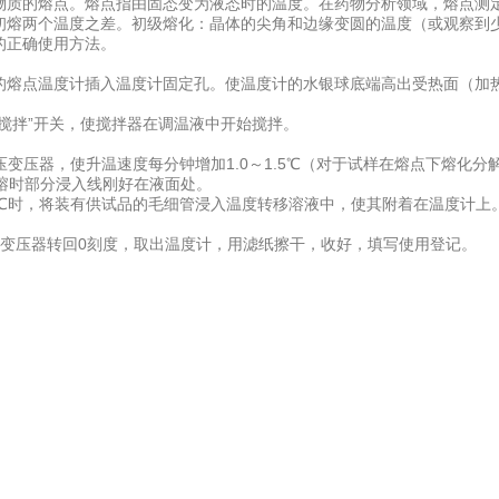
质的熔点。熔点指由固态变为液态时的温度。在药物分析领域，熔点测定
初熔两个温度之差。初级熔化：晶体的尖角和边缘变圆的温度（或观察到少
的正确使用方法。
点温度计插入温度计固定孔。使温度计的水银球底端高出受热面（加热器
拌”开关，使搅拌器在调温液中开始搅拌。
器，使升温速度每分钟增加1.0～1.5℃（对于试样在熔点下熔化分解）
熔时部分浸入线刚好在液面处。
时，将装有供试品的毛细管浸入温度转移溶液中，使其附着在温度计上
压器转回0刻度，取出温度计，用滤纸擦干，收好，填写使用登记。