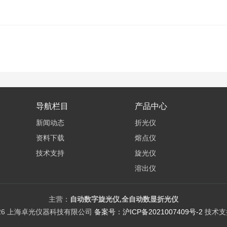
导航栏目
产品中心
新闻动态
折光仪
资料下载
熔点仪
技术支持
旋光仪
溶出仪
电位滴定仪
差示热分析仪
主营：
自动数字旋光仪,全自动数显折光仪
026 上海卓光仪器科技有限公司
备案号：沪ICP备2021007409号-2
技术支
紫外/可见分光光度计