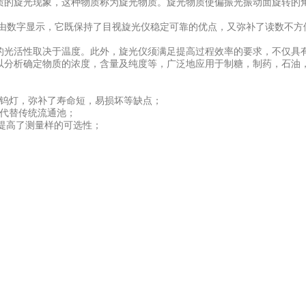
质的旋光现象，这种物质称为旋光物质。旋光物质使偏振光振动面旋转的
数字显示，它既保持了目视旋光仪稳定可靠的优点，又弥补了读数不方便
光活性取决于温度。此外，旋光仪须满足提高过程效率的要求，不仅具有
析确定物质的浓度，含量及纯度等，广泛地应用于制糖，制药，石油，
钨灯，弥补了寿命短，易损坏等缺点；
代替传统流通池；
，提高了测量样的可选性；