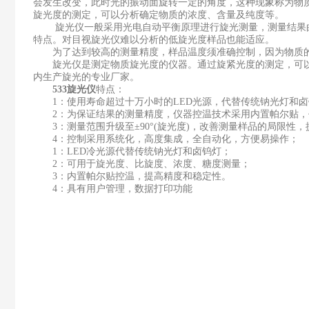
会发生改变，此时光的振动面旋转一定的角度，这种现象称为物
旋光度的测定，可以分析确定物质的浓度、含量及纯度等。
旋光仪一般采用光电自动平衡原理进行旋光测量，测量结果由
特点。对目视旋光仪难以分析的低旋光度样品也能适应。
为了达到较高的测量精度，样品温度须准确控制，因为物质的
旋光仪是测定物质旋光度的仪器。通过旋紧光度的测定，可以分
内生产旋光的专业厂家。
533旋光仪
特点：
1：使用寿命超过十万小时的LED光源，代替传统钠光灯和卤
2：为保证结果的测量精度，仪器控温技术采用内置帕尔贴，
3：测量范围升级至±90°(旋光度)，改善测量样品的局限性
4：控制采用系统化，高度集成，全自动化，方便易操作；
1：LED冷光源代替传统钠光灯和卤钨灯；
2：可用于旋光度、比旋度、浓度、糖度测量；
3：内置帕尔贴控温，提高精度和稳定性。
4：具有用户管理，数据打印功能