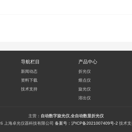
导航栏目
产品中心
新闻动态
折光仪
资料下载
熔点仪
技术支持
旋光仪
溶出仪
电位滴定仪
差示热分析仪
主营：
自动数字旋光仪,全自动数显折光仪
026 上海卓光仪器科技有限公司
备案号：沪ICP备2021007409号-2
技术支
紫外/可见分光光度计