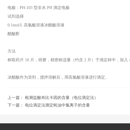
电极：PH-103 型非水 PH 滴定电极
试剂选择
0.1mol/L 高氯酸溶液冰醋酸溶液
醋酸酐
方法
称取药片 10 片，研磨，精密称适量（约含 2 片）于滴定杯中，加入 45
冰醋酸作为溶剂，搅拌溶解后，用高氯酸溶液进行滴定
。
上一篇：
检测盐酸布比卡因的含量（电位滴定法）
下一篇：
电位滴定法测定蚝油中氯离子的含量