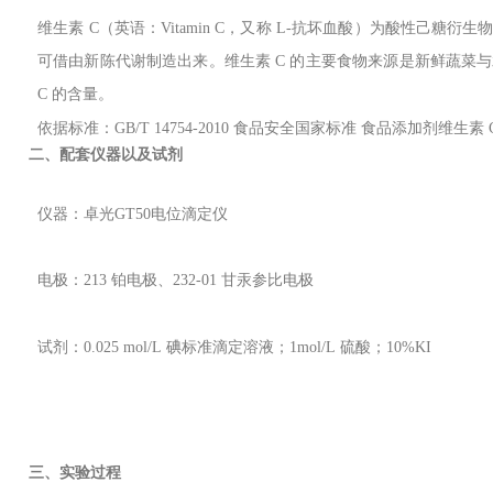
维生素
C（
英语：Vitamin
C
，又称
L-抗坏血酸
）
为酸性己糖衍生
可借由新陈代谢制造出来。维生素
C
的主
要食物来源是新鲜蔬菜与
C
的含量。
依据标准
：GB/T
14754-2010
食品安全国家标准
食品添加剂维生素
二、配套仪器以及试剂
仪器：
卓光GT50
电位滴定仪
电极：213 铂电极、
232-01 甘汞参比电极
试剂：0.025
mol/L
碘标准滴定溶液；1mol/L
硫酸；10%KI
三、实验过程