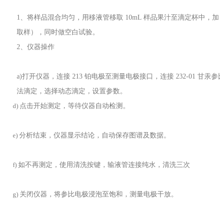
1
、将样品混合均匀，用移液管移取
10mL 样品果汁至滴定杯中，加 
取样），同时做空白试验。
2、仪器操作
a
)打开仪器，连接
213
铂电极至测量电极接口，连接
232-01
甘汞参
法滴定，选择动态滴定，设置参数。
点击开始测定，等待仪器自动检测。
d)
分析结束，仪器显示结论，自动保存图谱及数据。
e)
如不再测定，使用清洗按键，输液管连接纯水，清洗三次
f)
关闭仪器，将参比电极浸泡至饱和，测量电极干放。
g)