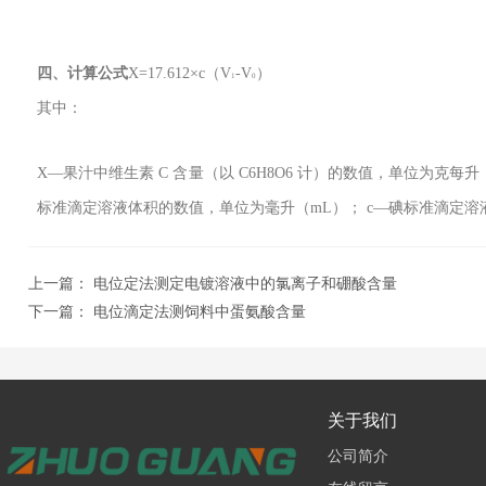
四、计算公式
X=17.612×c（V
-V
）
1
0
其中：
X—果汁中维生素 C 含量（以 C6H8O6 计）的数值，单位为克每升
标准滴定溶液体积的数值，单位为毫升（mL）；
c—碘标准滴定溶
上一篇：
电位定法测定电镀溶液中的氯离子和硼酸含量
下一篇：
电位滴定法测饲料中蛋氨酸含量
关于我们
公司简介