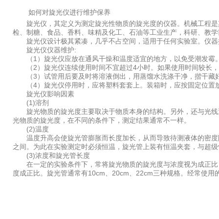
如何对旋光仪进行维护保养
旋光仪，其定义为测定旋光性物质的旋光度的仪器。机械工程是其
检、制糖、食品、香料、味精及化工、石油等工业生产，科研、教学
旋光仪设计极其紧凑，几乎不占空间，适用于任何实验室。仪器操
旋光仪仪器维护:
（1）旋光仪应放在通风干燥和温度适宜的地方，以免受潮发霉
（2）旋光仪连续使用时间不宜超过4小时。如果使用时间较长，中
（3）试管用后要及时将溶液倒出，用蒸馏水洗涤干净，揩干藏好
（4）旋光仪停用时，应将塑料套套上。装箱时，应按固定位置
旋光仪影响因素
(1)溶剂
旋光物质的旋光度主要取决于物质本身的结构。另外，还与光线透
光物质的旋光度，在不同的条件下，测定结果通常不一样。
(2)温度
温度升高会使旋光管膨胀而长度加长，从而导致待测液体的密度降低。
之间。为此在实验测定时必须恒温，旋光管上装有恒温夹套，与超级
(3)浓度和旋光管长度
在一定的实验条件下，常将旋光物质的旋光度与浓度视为成正比，
度成正比。旋光管通常有10cm、20cm、22cm三种规格。经常使