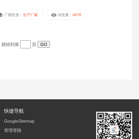
厂商性质：
生产厂家
浏览量：
4076
页 跳转到第
页
快捷导航
GoogleSitemap
管理登陆