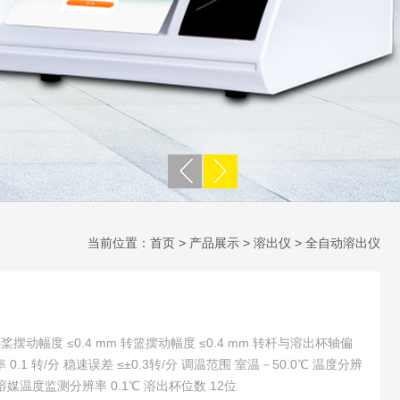
当前位置：
首页
>
产品展示
>
溶出仪
>
全自动溶出仪
摆动幅度 ≤0.4 mm 转篮摆动幅度 ≤0.4 mm 转杆与溶出杯轴偏
 0.1 转/分 稳速误差 ≤±0.3转/分 调温范围 室温－50.0℃ 温度分辨
道 溶媒温度监测分辨率 0.1℃ 溶出杯位数 12位