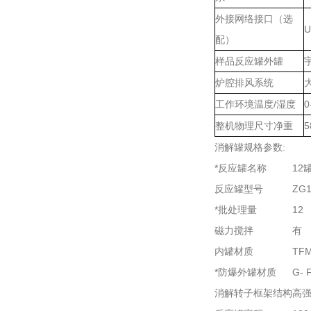
外接网络接口（选
U
配）
样品反应罐外罐
炉腔排风系统
工作环境温度/湿度
0
整机物理尺寸净重
5
消解罐规格参数:
*反应罐名称
12
反应罐型号
ZG1
*批处理量
12
磁力搅拌
有
内罐材质
TF
*防爆外罐材质
G- F
消解转子框架结构
高