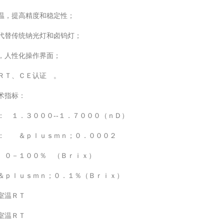
温，提高精度和稳定性；
代替传统钠光灯和卤钨灯；
，人性化操作界面；
ＲＴ、ＣＥ认证 。
术指标：
１．３０００--１．７０００（ｎＤ）
＆ｐｌｕｓｍｎ；０．０００２
０－１００％ （Ｂｒｉｘ）
＆ｐｌｕｓｍｎ；０．１％（Ｂｒｉｘ）
室温ＲＴ
室温ＲＴ