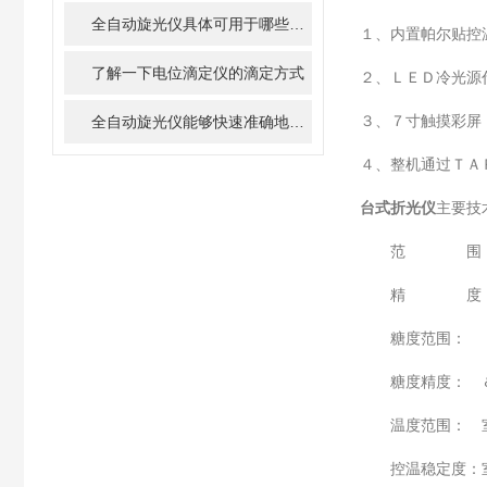
全自动旋光仪具体可用于哪些实验？
１、内置帕尔贴控
了解一下电位滴定仪的滴定方式
２、ＬＥＤ冷光源
３、７寸触摸彩屏
全自动旋光仪能够快速准确地测量物质的旋光度
４、整机通过ＴＡ
台式折光仪
主要技
范 围： 
精 度： 
糖度范围： 
糖度精度： 
温度范围： 
控温稳定度：