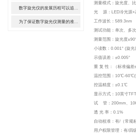
测量模式：旋光度、
数字旋光仪的发展历程可以追溯到19世纪末
光 源：LED冷光源
工作波长：589.3nm
为了保证数字旋光仪测量的准确性和可重复性需要进行定期的校准
测试功能：单次、多
测量范围：旋光度±90° 
小读数：0.001° (旋
示值误差：±0.005°
重 复 性：（标准偏差s
温控范围：10℃-60℃
控温精度：±0.1℃
显示方式：10英寸TF
试 管：200mm、1
透 光 率：0.1%
自动校准：有/（常规
用户权限管理：有/四