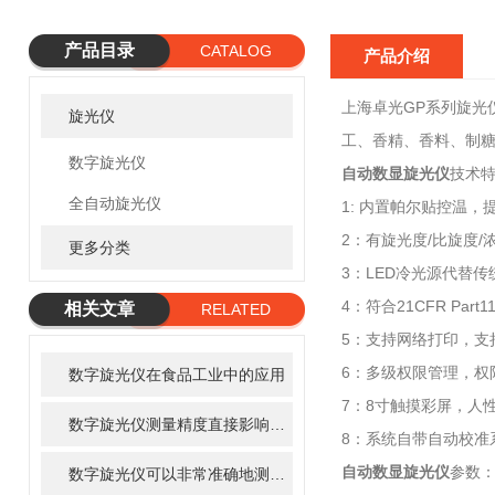
产品目录
CATALOG
产品介绍
上海卓光GP系列旋光
旋光仪
工、香精、香料、制
数字旋光仪
自动数显旋光仪
技术
全自动旋光仪
1: 内置帕尔贴控温
2：有旋光度/比旋度/
更多分类
3：LED冷光源代替
4：符合21CFR Pa
相关文章
RELATED
5：支持网络打印，支
ARTICLE
6：多级权限管理，权
数字旋光仪在食品工业中的应用
7：8寸触摸彩屏，人
数字旋光仪测量精度直接影响到实验结果的准确性和可靠性
8：系统自带自动校准
自动数显旋光仪
参数
数字旋光仪可以非常准确地测量旋光度和比旋度等参数