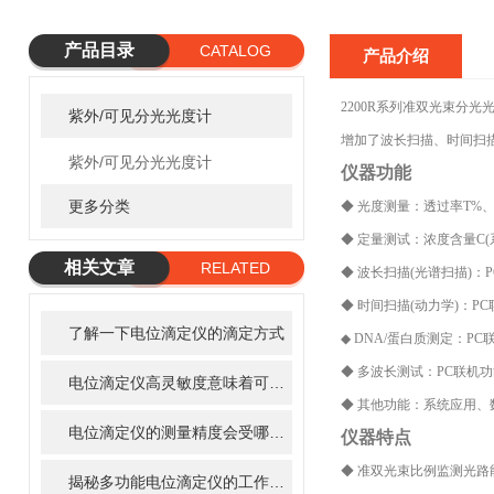
产品目录
CATALOG
产品介绍
2200R系列准双光束分
紫外/可见分光光度计
增加了波长扫描、时间扫
紫外/可见分光光度计
仪器功能
更多分类
◆ 光度测量：透过率T%、
◆ 定量测试：浓度含量C
相关文章
RELATED
◆ 波长扫描(光谱扫描)：
ARTICLE
◆ 时间扫描(动力学)：P
了解一下电位滴定仪的滴定方式
◆ DNA/蛋白质测定：PC
◆ 多波长测试：PC联机
电位滴定仪高灵敏度意味着可以测量非常微量的物质
◆ 其他功能：系统应用
电位滴定仪的测量精度会受哪些因素影响
仪器特点
◆ 准双光束比例监测光
揭秘多功能电位滴定仪的工作原理与操作技巧