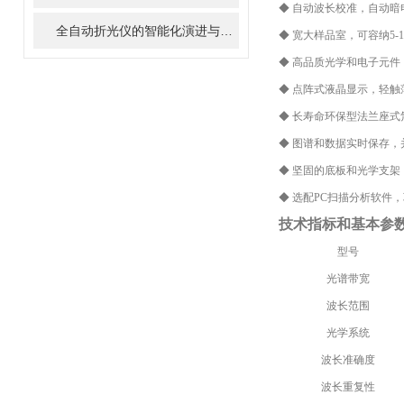
◆ 自动波长校准，自动
全自动折光仪的智能化演进与选型指南
◆ 宽大样品室，可容纳5-
◆ 高品质光学和电子元
◆ 点阵式液晶显示，轻
◆ 长寿命环保型法兰座
◆ 图谱和数据实时保存，
◆ 坚固的底板和光学支
◆ 选配PC扫描分析软件
技术指标和基本参
型号
光谱带宽
波长范围
光学系统
波长准确度
波长重复性