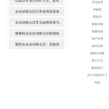
仪器日常清洁养护方法，延长全自动熔点仪使用寿命
升温速率
准确度
全自动熔点仪日常使用误差来源及防控措施
重复性
全自动熔点仪常见故障排查与日常维护保养
视频功能
视频回放
微量样品全自动熔点仪检测技术与优势
用户管理
微型化全自动熔点仪：实验室便携化与现场快速检测的解决方案
保存结果
视频存储量
显示方式
数据接口
开口毛细管尺寸
电源