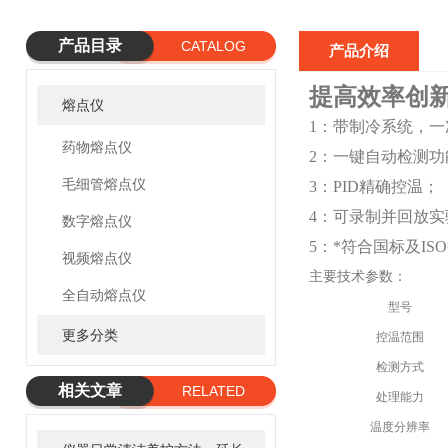
产品目录
CATALOG
产品介绍
提高效率创
熔点仪
1：带制冷系统，一
药物熔点仪
2：一键自动检测
毛细管熔点仪
3：
PID
精确控温；
4：可录制并回放
数字熔点仪
5：*符合国标及
ISO
视频熔点仪
主要技术参数：
全自动熔点仪
型号
更多分类
控温范围
检测方式
相关文章
RELATED
处理能力
ARTICLE
温度分辨率