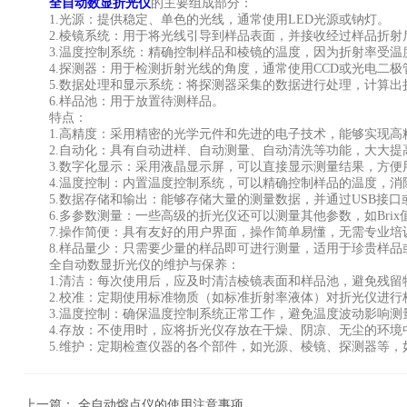
全自动数显折光仪
的主要组成部分：
1.光源：提供稳定、单色的光线，通常使用LED光源或钠灯。
2.棱镜系统：用于将光线引导到样品表面，并接收经过样品折射
3.温度控制系统：精确控制样品和棱镜的温度，因为折射率受温
4.探测器：用于检测折射光线的角度，通常使用CCD或光电二极
5.数据处理和显示系统：将探测器采集的数据进行处理，计算出
6.样品池：用于放置待测样品。
特点：
1.高精度：采用精密的光学元件和先进的电子技术，能够实现高精度的
2.自动化：具有自动进样、自动测量、自动清洗等功能，大大提
3.数字化显示：采用液晶显示屏，可以直接显示测量结果，方便
4.温度控制：内置温度控制系统，可以精确控制样品的温度，消
5.数据存储和输出：能够存储大量的测量数据，并通过USB接口
6.多参数测量：一些高级的折光仪还可以测量其他参数，如Brix
7.操作简便：具有友好的用户界面，操作简单易懂，无需专业培
8.样品量少：只需要少量的样品即可进行测量，适用于珍贵样品
全自动数显折光仪的维护与保养：
1.清洁：每次使用后，应及时清洁棱镜表面和样品池，避免残留
2.校准：定期使用标准物质（如标准折射率液体）对折光仪进行
3.温度控制：确保温度控制系统正常工作，避免温度波动影响测
4.存放：不使用时，应将折光仪存放在干燥、阴凉、无尘的环境
5.维护：定期检查仪器的各个部件，如光源、棱镜、探测器等，
上一篇：
全自动熔点仪的使用注意事项