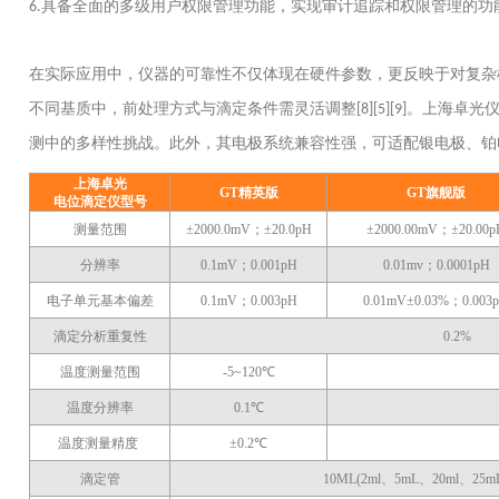
具备全面的多级用户权限管理功能，实现审计追踪和权限管理的功
6.
在实际应用中，仪器的可靠性不仅体现在硬件参数，更反映于对复杂
不同基质中，前处理方式与滴定条件需灵活调整
。上海卓光
[8][5][9]
测中的多样性挑战。此外，其电极系统兼容性强，可适配银电极、铂
上海卓光
GT精英版
GT旗舰版
电位滴定仪型号
测量范围
±2000.0mV；±20.0pH
±2000.00mV；±20.00p
分辨率
0.1mV；0.001pH
0.01mv；0.0001pH
电子单元基本偏差
0.1mV；0.003pH
0.01mV±0.03%；0.003
滴定分析重复性
0.2%
温度测量范围
-5~120℃
温度分辨率
0.1℃
温度测量精度
±0.2℃
滴定管
10ML(2ml、5mL、20ml、25