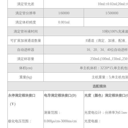
滴定管允差
10ml:±0.02ml;20ml:±
滴定管分辨率
1/60000
1/500000
滴定体积精度
0.001ml
滴定管补液时间
10秒(100%充液速
可扩展加液通道数量
8通道（滴定、加液、配液
自动进样器
16、20、34、40位自动
滴定杯容量
250mL(100mL,150mL,2
体积
(cm)
单主机体积：
32'20*15;单主机
重量
(kg)
主机重量：
5;单主机包装
选配模块
永停滴定模块接口
电导滴定模块接口
(D)
光度（颜色）滴定模块接口
(
（
Y）
测量范围：
光度电位计：分辨率为
0.1mv
极化电压范围：
0.000μs/cm-3000ms/cm
光度电极：