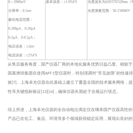
0～2000mV
基本误差：
±1.0%FS
光度波长为
620/570/520n
分辨率：
0.1mv
光度测量范围：
50-1500MV
极化电流范围：
0-200μA、0-20μA
0-2μA、0-0.2μA；
电压误差：
±2mv
电流误差：
±2%FS
从售后服务角度，国产仪器厂商的本地化服务优势日益凸显。相较于
国葛洲坝集团在使用
型仪器时，特别强调对“常见故障"的快速
APT-1
效
。上海卓光仪器在此基础上建立了覆盖全国的技术服务网络，提
[7]
性等关键指标验证
，确保仪器长期处于合规运行状态。
[13][14]
综上所述，上海卓光仪器的全自动电位滴定仪在继承国产仪器高性价
产品已在化工、食品、环境等多个领域获得稳定应用，展现出良好的