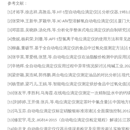
参考文献：
才裕孚
徐志祥
高敦岳
等
型自动电位滴定仪
分析仪器
[1]
,
,
,
.HT-1
[J].
,1983,(
张荣坤
王新华
罗颖华
等
Ⅳ型溶解氧自动电位滴定仪
厦门大
[2]
,
,
,
.XC-A
[J].
邓苗苗
吴晓静
汤化伟
等
分析化学整体式电位滴定仪的自制研究
[3]
,
,
,
.
[J]
詹妮
杨莉荣
刘珊
等
型氯离子电位滴定仪的使用方法和常见
[4]
,
,
,
.APT-1
柳鑫
董砺节
基于全自动电位滴定仪的食品中过氧化值测定方法
[5]
,
.
[J].
张学英
覃爱桃
张慧
等
自动电位滴定仪在油脂酸价检测中的应用
[6]
,
,
,
.
[J]
辛艳晖
全自动电位滴定仪应用过程中异常情况探讨
纯碱工业
[7]
.
[J].
,202
梁舒颖
莫浩斌
郭伟鹏
两台电位滴定仪测定油品的对比分析
现代
[8]
,
,
.
[J].
杨雪娇
梁巧儿
王娟
等
智能电位滴定仪测定烘炒食品中过氧化值
[9]
,
,
,
.
[J]
张友平
李胜利
马海霞
在线电位滴定仪测定一次精制盐水中的钙
[10]
,
,
.
刘婷婷
王开倩
张兵
等
电位滴定仪测定茶叶中氟含量
中国地方
[11]
,
,
,
.
[J].
马玉芬
自动电位滴定仪标定硝酸银标准溶液
全面腐蚀控制
[12]
.
[J].
,2012
修宏宇
毛文
《自动电位滴定仪检定规程》解读
江
[13]
,
.JJG814-2015
[J].
向志龙
自动电位滴定仪仪器示值误差检定及应用浅谈
实验室检
[14]
.
[J].