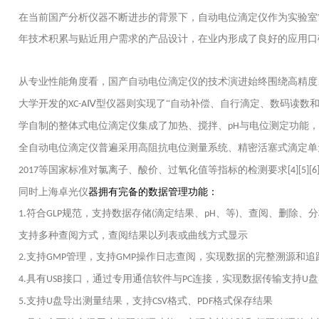
在当前国产分析仪器不断进步的背景下，自动电位滴定仪作为实验室
年技术积累与贴近用户需求的产品设计，在业内形成了良好的应用口
从专业性能角度看，国产自动电位滴定仪的技术演进始终围绕高精度
大学开发的
Ⅳ型仪器则实现了“自动补偿、自行滴定、数码读数
XC-A
学自制的整体式电位滴定仪集成了加热、搅拌、
与电位测定功能，
pH
全自动电位滴定仪普遍采用高阻抗电位测量系统、精密活塞式滴定单
等国家标准对氯离子、酸价、过氧化值等指标的检测要求
2017
[4][5][6
同时上海卓光仪
器拥
有
完备
的
数据管理功能：
符合
规范，支持数据存储
滴定结果、
、等
、查阅、删除、分
1.
GLP
(
pH
)
支持多种查阅方式，查阅结果以列表或曲线方式显示
支持
管理，支持
操作日志查阅，实现数据的完整溯源和追
2.
GMP
GMP
具有
接口，通过专用通信软件与
连接，实现数据传输支持
盘
4.
USB
PC
U
支持
盘导出测量结果，支持
格式、
格式保存结果
5.
U
CSV
PDF