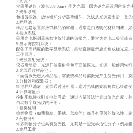
1.光源：
常采用钠灯（波长589.3nm）作为光源，因为钠光是常用的旋
2.光学系统：
包括偏振器、旋转镜和分析器等组件。光线从光源发出后，首先经
3.样品池：
样品池是放置溶液或样品的容器，通常是由透明的材料制成，如玻
4.检测系统：
采用光电探测器来检测旋转后的偏振光，通常为光电二极管或者光
5.显示与控制系统：
配备了高精度的数字显示系统，能够直接显示旋光角或旋光度。控
工作原理：
1.光源发射光线：
仪器启动后，光源开始发射单色平面偏振光。光源一般使用钠灯，发
2.光线通过样品池：
平面偏振光进入样品池，溶液或样品对偏振光产生旋光作用，旋转
3.分析器和探测器：
经过样品池后，光线通过分析器，这时光线的旋转角度已经改变。
4.计算与显示：
控制系统接收到光电信号后，通过内部算法计算出旋光角度，并显
自动数字旋光仪的应用：
1.糖类检测：
糖类物质（如葡萄糖、果糖、蔗糖等）都具有显著的旋光性，旋光
2.药物分析：
许多药物分子也具有旋光性，尤其是一些光学活性分子（例如氨基
3.食品工业：