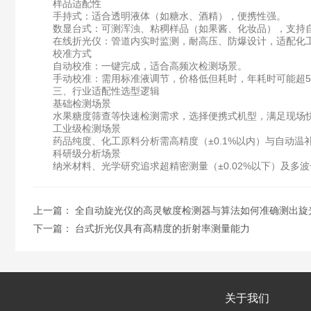
样品适配性
手持式：适合透明液体（如糖水、酒精），便携性强。
数显台式：可测浑浊、粘稠样品（如果酱、化妆品），支持
在线折光仪：管道内实时监测，耐高压、防爆设计，适配化
校准方式
自动校准：一键完成，适合高频次检测场景。
手动校准：需用标准液调节，价格低但耗时，年耗时可能超50
三、行业适配性选型逻辑
基础检测场景
水果糖度筛查等快速检测需求，选择便携式机型，满足现场快
工业级检测场景
药品纯度、化工原料分析需高精度（±0.1%以内）与自动温补
科研级分析场景
纳米材料、光学研究追求超精密测量（±0.02%以下）及多波
上一篇：
全自动旋光仪的高灵敏度检测器与算法如何准确测出旋
下一篇：
台式折光仪具有高精度的折射率测量能力
关于我们