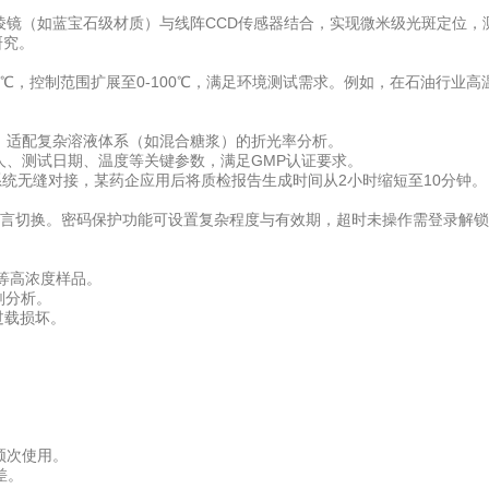
蓝宝石级材质）与线阵CCD传感器结合，实现微米级光斑定位，测量分辨率
研究。
℃，控制范围扩展至0-100℃，满足环境测试需求。例如，在石油行业高
适配复杂溶液体系（如混合糖浆）的折光率分析。
、测试日期、温度等关键参数，满足GMP认证要求。
系统无缝对接，某药企应用后将质检报告生成时间从2小时缩短至10分钟。
言切换。密码保护功能可设置复杂程度与有效期，超时未操作需登录解锁
蜜等高浓度样品。
剂分析。
过载损坏。
。
频次使用。
差。