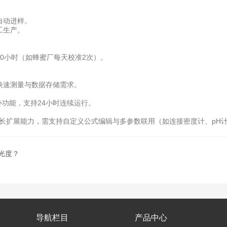
自动进样。
工生产。
小时（如蜂蜜厂每天校准2次）。
速测量与数据存储需求。
功能，支持24小时连续运行。
长扩展能力，需支持自定义公式编辑与多参数联用（如连接密度计、pH
光度？
导航栏目
产品中心