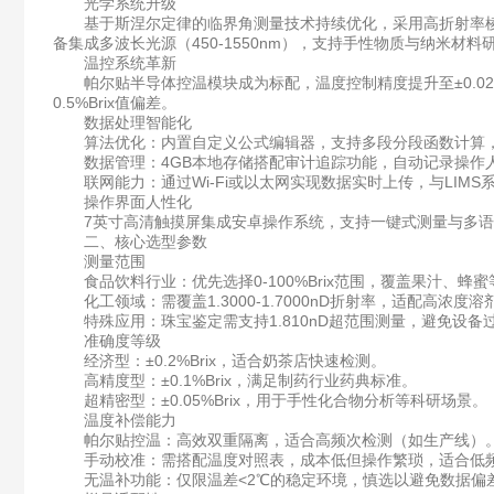
光学系统升级
基于斯涅尔定律的临界角测量技术持续优化，采用高折射率棱镜（如
备集成多波长光源（450-1550nm），支持手性物质与纳米材料
温控系统革新
帕尔贴半导体控温模块成为标配，温度控制精度提升至±0.02
0.5%Brix值偏差。
数据处理智能化
算法优化：内置自定义公式编辑器，支持多段分段函数计算，
数据管理：4GB本地存储搭配审计追踪功能，自动记录操作人
联网能力：通过Wi-Fi或以太网实现数据实时上传，与LIMS
操作界面人性化
7英寸高清触摸屏集成安卓操作系统，支持一键式测量与多语
二、核心选型参数
测量范围
食品饮料行业：优先选择0-100%Brix范围，覆盖果汁、蜂
化工领域：需覆盖1.3000-1.7000nD折射率，适配高浓度溶
特殊应用：珠宝鉴定需支持1.810nD超范围测量，避免设备
准确度等级
经济型：±0.2%Brix，适合奶茶店快速检测。
高精度型：±0.1%Brix，满足制药行业药典标准。
超精密型：±0.05%Brix，用于手性化合物分析等科研场景。
温度补偿能力
帕尔贴控温：高效双重隔离，适合高频次检测（如生产线）
手动校准：需搭配温度对照表，成本低但操作繁琐，适合低
无温补功能：仅限温差<2℃的稳定环境，慎选以避免数据偏