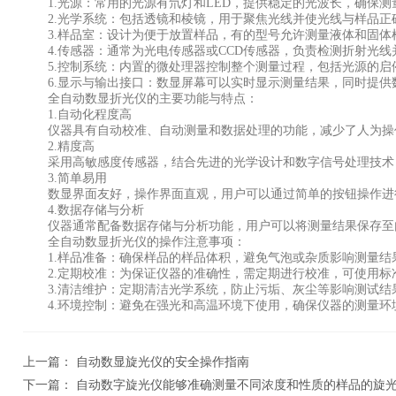
1.光源：常用的光源有氘灯和LED，提供稳定的光波长，确保测
2.光学系统：包括透镜和棱镜，用于聚焦光线并使光线与样品正
3.样品室：设计为便于放置样品，有的型号允许测量液体和固体
4.传感器：通常为光电传感器或CCD传感器，负责检测折射光线
5.控制系统：内置的微处理器控制整个测量过程，包括光源的启
6.显示与输出接口：数显屏幕可以实时显示测量结果，同时提供数据
全自动数显折光仪的主要功能与特点：
1.自动化程度高
仪器具有自动校准、自动测量和数据处理的功能，减少了人为操作
2.精度高
采用高敏感度传感器，结合先进的光学设计和数字信号处理技术，
3.简单易用
数显界面友好，操作界面直观，用户可以通过简单的按钮操作进行
4.数据存储与分析
仪器通常配备数据存储与分析功能，用户可以将测量结果保存至内
全自动数显折光仪的操作注意事项：
1.样品准备：确保样品的样品体积，避免气泡或杂质影响测量结
2.定期校准：为保证仪器的准确性，需定期进行校准，可使用标
3.清洁维护：定期清洁光学系统，防止污垢、灰尘等影响测试结
4.环境控制：避免在强光和高温环境下使用，确保仪器的测量环
上一篇：
自动数显旋光仪的安全操作指南
下一篇：
自动数字旋光仪能够准确测量不同浓度和性质的样品的旋