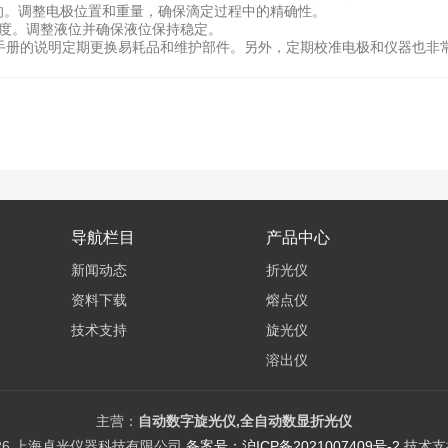
。调整电极位置和重量，确保滴定过程中的精确性。
精度。调整液位并确保液位保持稳定。
册的说明定期更换易耗品和维护部件。另外，定期校准电极和仪器也非
导航栏目
产品中心
新闻动态
折光仪
资料下载
熔点仪
技术支持
旋光仪
溶出仪
电位滴定仪
差示热分析仪
主营：
自动数字旋光仪,全自动数显折光仪
026 上海卓光仪器科技有限公司
备案号：沪ICP备2021007409号-2
技术支