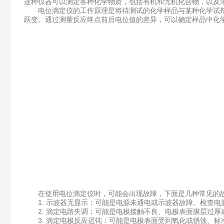
这种仪器可以测定各种化学物质，包括有机和无机化合物，以及
电位滴定仪的工作原理是将待测试的化学样品与某种化学试剂
跃变。通过测量反应终点前后电位值的差异，可以确定样品中化
在使用电位滴定仪时，可能会出现故障，下面是几种常见的故
1. 示波器无显示：可能是电源未通电或示波器故障。检查电
2. 滴定电路失调：可能是电极接触不良、电极表面膜层过厚
3. 滴定电极反应迟钝：可能是电极表面受到氧化或锈蚀、标