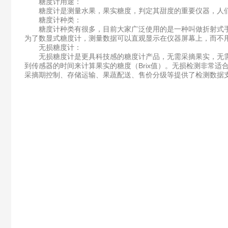
糖度计用途：
糖度计是测量水果，果实糖度，判定其甜度的重要仪器，人们
糖度计种类：
糖度计种类有很多，目前大家广泛使用的是一种叫做折射式手
为了数显式糖度计，测量数据可以直观显示在仪器屏幕上，而不
无损糖度计：
无损糖度计是更具科技感的糖度计产品，无需采摘果实，无需
到传感器的时间来计算果实的糖度（Brix值）。无损检测非常适
采摘期控制、存储运输、果蔬配送、售价分级等提供了检测数据