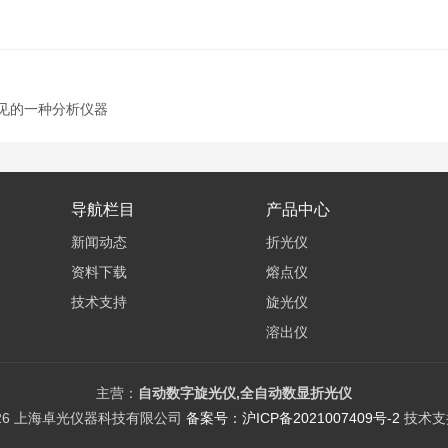
见的一种分析仪器
导航栏目
产品中心
新闻动态
折光仪
资料下载
熔点仪
技术支持
旋光仪
溶出仪
电位滴定仪
差示热分析仪
主营：
自动数字旋光仪,全自动数显折光仪
026 上海卓光仪器科技有限公司
备案号：沪ICP备2021007409号-2
技术支
紫外/可见分光光度计