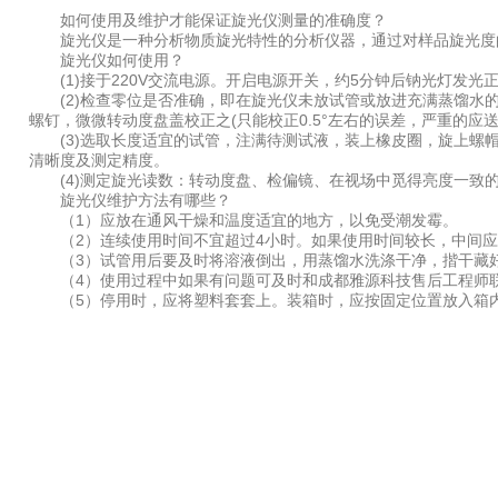
如何使用及维护才能保证旋光仪测量的准确度？
旋光仪是一种分析物质旋光特性的分析仪器，通过对样品旋光度的
旋光仪如何使用？
(1)接于220V交流电源。开启电源开关，约5分钟后钠光灯发光
(2)检查零位是否准确，即在旋光仪未放试管或放进充满蒸馏水的
螺钉，微微转动度盘盖校正之(只能校正0.5°左右的误差，严重的应
(3)选取长度适宜的试管，注满待测试液，装上橡皮圈，旋上螺帽
清晰度及测定精度。
(4)测定旋光读数：转动度盘、检偏镜、在视场中觅得亮度一致的
旋光仪维护方法有哪些？
（1）应放在通风干燥和温度适宜的地方，以免受潮发霉。
（2）连续使用时间不宜超过4小时。如果使用时间较长，中间应关
（3）试管用后要及时将溶液倒出，用蒸馏水洗涤干净，揩干藏好
（4）使用过程中如果有问题可及时和成都雅源科技售后工程师
（5）停用时，应将塑料套套上。装箱时，应按固定位置放入箱