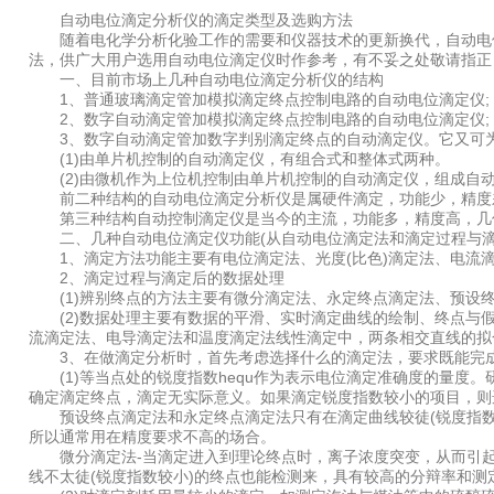
自动电位滴定分析仪的滴定类型及选购方法
随着电化学分析化验工作的需要和仪器技术的更新换代，自动电位
法，供广大用户选用自动电位滴定仪时作参考，有不妥之处敬请指正
一、目前市场上几种自动电位滴定分析仪的结构
1、普通玻璃滴定管加模拟滴定终点控制电路的自动电位滴定仪;
2、数字自动滴定管加模拟滴定终点控制电路的自动电位滴定仪;
3、数字自动滴定管加数字判别滴定终点的自动滴定仪。它又可
(1)由单片机控制的自动滴定仪，有组合式和整体式两种。
(2)由微机作为上位机控制由单片机控制的自动滴定仪，组成自
前二种结构的自动电位滴定分析仪是属硬件滴定，功能少，精度差
第三种结构自动控制滴定仪是当今的主流，功能多，精度高，几何
二、几种自动电位滴定仪功能(从自动电位滴定法和滴定过程与滴
1、滴定方法功能主要有电位滴定法、光度(比色)滴定法、电流
2、滴定过程与滴定后的数据处理
(1)辨别终点的方法主要有微分滴定法、永定终点滴定法、预设终点
(2)数据处理主要有数据的平滑、实时滴定曲线的绘制、终点与假终
流滴定法、电导滴定法和温度滴定法线性滴定中，两条相交直线的拟
3、在做滴定分析时，首先考虑选择什么的滴定法，要求既能完成
(1)等当点处的锐度指数hequ作为表示电位滴定准确度的量度。研究表明：
确定滴定终点，滴定无实际意义。如果滴定锐度指数较小的项目，则
预设终点滴定法和永定终点滴定法只有在滴定曲线较徒(锐度指数
所以通常用在精度要求不高的场合。
微分滴定法-当滴定进入到理论终点时，离子浓度突变，从而引起电
线不太徒(锐度指数较小)的终点也能检测来，具有较高的分辩率和测