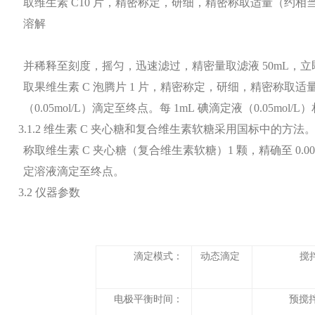
取维生素
C10
片，精密称定，研细，精密称取适量（约相
溶解
并稀释至刻度，摇匀，迅速滤过，精密量取滤液
50mL
，立
取果维生素
C
泡腾片
1
片，精密称定，研细，精密称取适
（
0.05mol/L
）滴定
至终点。每
1mL
碘滴定液（
0.05mol/L
）
3.1.2
维生素
C
夹心糖和复合维生素软糖采用国标中的方法
称取维生素
C
夹心糖（复合维生素软糖）
1
颗，精确至
0.0
定溶液滴定至终点。
3.2
仪器参数
滴定模式：
动态滴定
搅
电极平衡时间：
预搅