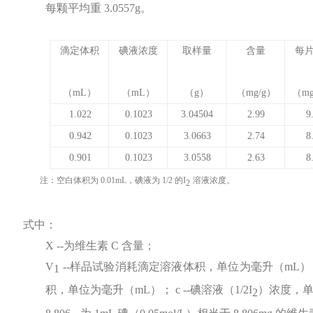
每颗平均重
3.0557g
。
滴定体积
碘液浓度
取样量
含量
每
（
mL
）
（
mL
）
（
g
）
（
mg/g
）
（
mg
1.022
0.1023
3.04504
2.99
9
0.942
0.1023
3.0663
2.74
8
0.901
0.1023
3.0558
2.63
8
注：空白体积为
0.01mL
，碘液为
1/2
的
I
溶液浓度。
2
式中：
X
--
为维生素
C
含量；
V
--
样品试验消耗滴定溶液体积，单位为毫升
（
mL
）
1
积，单位为毫升
（
mL
）；
c
--
碘溶液（
1/2I
）浓度，
2