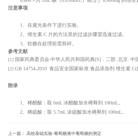
8.806 --
为
1mL
碘（
0.05mol/L
）相当于
8.806mg
的维生
注意事项
1
、在避光条件下进行实验。
2
、维生素
C
片的方法里的过滤步骤需迅速过滤。
3
、软糖在处理前需剪碎。
参考文献
国家药典委员会
.
中华人民共和国药典
[S]
．二部
.
北京
中
[1]
:
GB
14754-2010
食品安全国家标准 食品添加剂 维生素
C(
[2]
附录
1
、稀醋酸：取
6mL
冰醋酸加水稀释到
100mL
。
2
、稀硫酸：取
5.7mL
浓硫酸加水稀释到
100mL
。
上一篇：
高校基础实验-葡萄糖液中葡萄糖的测定