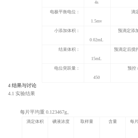
4s
电极平衡电位：
滴
1.5mv
小添加体积：
预滴定添
0.02mL
结束体积：
预滴定后搅
15mL
电位突跃量：
预控
450
4
结果与讨论
4.1
实验结果
每片平均重
0.123467g
。
滴定体积
碘液浓度
取样量
含量
每