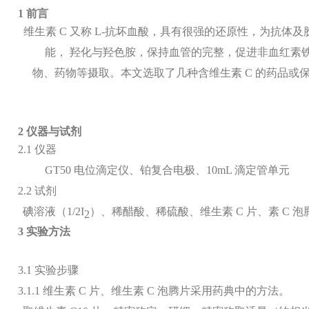
1
前言
维生素
C
又称
L-
抗坏血酸，具有很强的还原性，为抗体及
能，
羟化与羟色胺，保持血管的完整，促进非血红素
物、药物等摄取。
本文选取了几种含维生素
C
的药品或
2
仪器与试剂
2.1
仪器
GT50
电位滴定仪、铂复合电极、
10mL
滴定管单元
2.2
试剂
碘溶液
（
1/2I
）
、稀醋酸、稀硫酸、维生素
C
片、素
C
泡
2
3
实验方法
3.1
实验步骤
3.1.1
维生素
C
片、维生素
C
泡腾片采用药典中的方法。