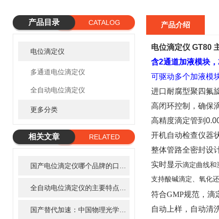
产品目录
CATALOG
产品介绍
电位滴定仪
GT80 
电位滴定仪
含
2
通道加液模块，
多通道电位滴定仪
可驱动
多
个
加液模
全自动电位滴定仪
进口
耐腐型聚四氟
高闭环控制，确保
更多分类
高精度滴定管到
0.0
开机自动检查仪器
相关文章
RELATED
整体管路全密封设
ARTICLE
实时
显示
滴定曲线和
国产电位滴定仪哪个品牌的口碑比较好性价比高
支持酸碱滴定、氧化
全自动电位滴定仪的主要特点及具体工作过程
符合GMP规范，滴
自动上样，自动清
国产替代加速：中国物理光学仪器和电化学仪器市场规模与技术进展