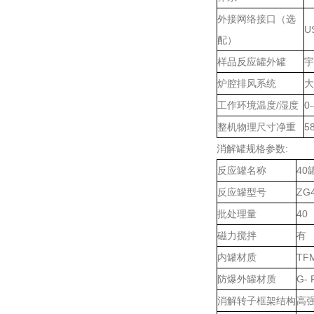
外接网络接口（选
U
配）
样品反应罐外罐
宇
炉腔排风系统
大
工作环境温度/湿度
0
整机物理尺寸净重
5
消解罐规格参数:
反应罐名称
40
反应罐型号
ZG
批处理量
40
磁力搅拌
有
内罐材质
TF
防爆外罐材质
G- 
消解转子框架结构
高