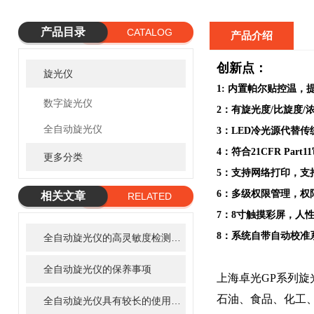
产品目录
CATALOG
产品介绍
创新点：
旋光仪
1: 内置帕尔贴控温
数字旋光仪
2：有旋光度/比旋度/
全自动旋光仪
3：LED冷光源代替
4：符合21CFR Pa
更多分类
5：支持网络打印，支
6：多级权限管理，权
相关文章
RELATED
7：8寸触摸彩屏，人
ARTICLE
8：系统自带自动校准
全自动旋光仪的高灵敏度检测器与算法如何准确测出旋光度？
全自动旋光仪的保养事项
上海
卓光G
P系列
石油、食品、化工
全自动旋光仪具有较长的使用寿命和较低的故障率